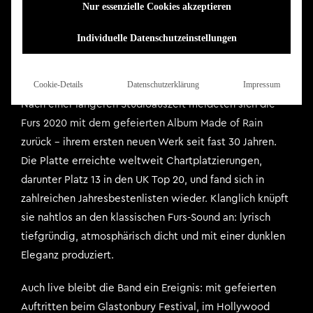
Nur essenzielle Cookies akzeptieren
Größe der internationalen Indie- und Alternative-Szene.
Ihr Einfluss reicht von College-Radio über Kino-
Individuelle Datenschutzeinstellungen
Soundtracks bis hin zu den stilistischen Grundlagen des
späteren Britpop.
Cookie-Details
Datenschutzerklärung
Impressum
Nach einer längeren Studioauszeit meldeten sich die
Furs 2020 mit dem gefeierten Album Made of Rain
zurück – ihrem ersten neuen Werk seit fast 30 Jahren.
Die Platte erreichte weltweit Chartplatzierungen,
darunter Platz 13 in den UK Top 20, und fand sich in
zahlreichen Jahresbestenlisten wieder. Klanglich knüpft
sie nahtlos an den klassischen Furs-Sound an: lyrisch
tiefgründig, atmosphärisch dicht und mit einer dunklen
Eleganz produziert.
Auch live bleibt die Band ein Ereignis: mit gefeierten
Auftritten beim Glastonbury Festival, im Hollywood