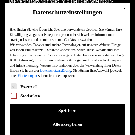
Die Veranstaltung findet im bisherigen Gruenspan-
Mit dies
Gebäude (Großen Freiheit 58) statt.
Datenschutzeinstellungen
————
Hier finden Sie eine Übersicht über alle verwendeten Cookies. Sie können Ihre
Einwilligung zu ganzen Kategorien geben oder sich weitere Informationen
Nach über vier Jahrzehnten im Spannungsfeld von Post-
anzeigen lassen und so nur bestimmte Cookies auswählen.
Wir verwenden Cookies und andere Technologien auf unserer Website. Einige
Punk, Art-Rock und New Wave gelten The Psychedelic
von ihnen sind essenziell, während andere uns helfen, diese Website und Ihre
Furs heute als eine der stilprägenden britischen Bands
Erfahrung zu verbessern.
Personenbezogene Daten können verarbeitet werden (z.
B. IP-Adressen), z. B. für personalisierte Anzeigen und Inhalte oder Anzeigen-
ihrer Generation. Im November 2025 kommt die
und Inhaltsmessung.
Weitere Informationen über die Verwendung Ihrer Daten
legendäre Formation um Sänger Richard Butler und
finden Sie in unserer
Datenschutzerklärung
.
Sie können Ihre Auswahl jederzeit
unter
Einstellungen
widerrufen oder anpassen.
Bassist Tim Butler mit ihrer unverwechselbaren
Es folgt eine Liste der Service-Gruppen, für die eine Einwilligun
Mischung aus rauer Energie und romantischer
Essenziell
Melancholie für zwei Konzerte nach Deutschland – in
Statistiken
Hamburg (Gruenspan) und Berlin (Columbia Theater).
Speichern
Gegründet Ende der 1970er in London, avancierten The
Alle akzeptieren
Psychedelic Furs mit Songs wie Love My Way, Pretty In
Pink, Heaven oder The Ghost In You zu einer festen