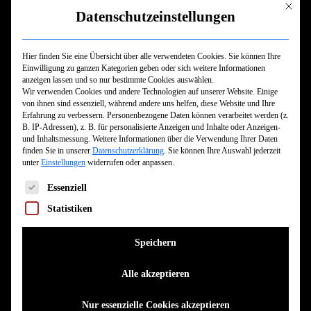
besuchen.
Mit dies
Datenschutzeinstellungen
Unter 16 Jahren
ist der Besuch von Konzerten nur in
Begleitung eines nachweislich
Hier finden Sie eine Übersicht über alle verwendeten Cookies. Sie können Ihre
Personensorgeberechtigen (Eltern, Elternteil), oder
Einwilligung zu ganzen Kategorien geben oder sich weitere Informationen
eines nachweislich volljährigen Erziehungsbeauftragten
anzeigen lassen und so nur bestimmte Cookies auswählen.
(Vertrauensperson, Freunde,…) unter Vorlage einer
Wir verwenden Cookies und andere Technologien auf unserer Website. Einige
von ihnen sind essenziell, während andere uns helfen, diese Website und Ihre
Erziehungsbeauftragung, auch Muttizettel genannt,
Erfahrung zu verbessern.
Personenbezogene Daten können verarbeitet werden (z.
gestattet (JuSchG §1, Abs. 1 Nr. 4)
B. IP-Adressen), z. B. für personalisierte Anzeigen und Inhalte oder Anzeigen-
und Inhaltsmessung.
Weitere Informationen über die Verwendung Ihrer Daten
Bis auf ausgewiesene Kinderkonzerte halten wir
finden Sie in unserer
Datenschutzerklärung
.
Sie können Ihre Auswahl jederzeit
Livekonzerte für Kinder unter 10 Jahren ohne
unter
Einstellungen
widerrufen oder anpassen.
altersgerechten Gehörschutz für
ungeeignet
– für
Es folgt eine Liste der Service-Gruppen, für die eine Einwilligun
Essenziell
Kinder unter 3 Jahren für
gänzlich
ungeeignet
.
Statistiken
Aus dem genannten Grund ist das Einlasspersonal
beauftragt, Kindern unter 3 Jahren den Eintritt zu
Speichern
verwehren. Wir behalten uns ausdrücklich vor, auch
ältere Kinder ohne ausreichenden Gehörschutz nicht
Alle akzeptieren
einzulassen. Dies dient dem Schutz und dem Wohl des
Kindes.
Nur essenzielle Cookies akzeptieren