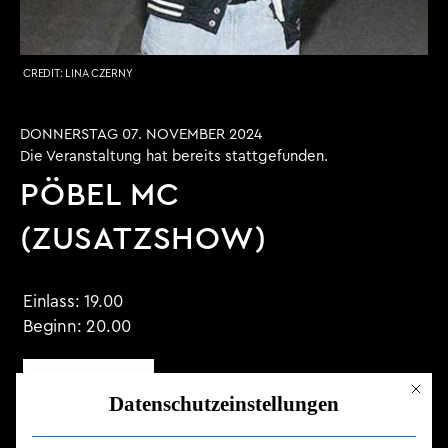
CREDIT:
LINA CZERNY
DONNERSTAG 07. NOVEMBER 2024
Die Veranstaltung hat bereits stattgefunden.
PÖBEL MC
(ZUSATZSHOW)
Einlass:
19.00
Beginn:
20.00
TICKET KAUFEN
Mit dies
Datenschutzeinstellungen