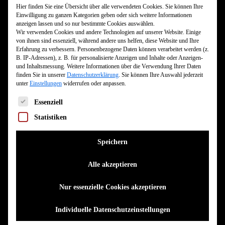
Hier finden Sie eine Übersicht über alle verwendeten Cookies. Sie können Ihre
Einwilligung zu ganzen Kategorien geben oder sich weitere Informationen
anzeigen lassen und so nur bestimmte Cookies auswählen.
Zusatzshow
Wir verwenden Cookies und andere Technologien auf unserer Website. Einige
von ihnen sind essenziell, während andere uns helfen, diese Website und Ihre
PÖBEL MC geht mit der DISSPUTATION in die nächste
Erfahrung zu verbessern.
Personenbezogene Daten können verarbeitet werden (z.
B. IP-Adressen), z. B. für personalisierte Anzeigen und Inhalte oder Anzeigen-
Runde! Der Sommer hat gerade erst begonnen, der
und Inhaltsmessung.
Weitere Informationen über die Verwendung Ihrer Daten
finden Sie in unserer
Datenschutzerklärung
.
Sie können Ihre Auswahl jederzeit
Winter liegt zum Glück noch in weiter Ferne. Trotzdem
unter
Einstellungen
widerrufen oder anpassen.
gehen die Tickets für die Dissputation Tour von PÖBEL
Es folgt eine Liste der Service-Gruppen, für die eine Einwilligun
Essenziell
MC, welche Ende des Jahres stattfindet, schon weg wie
kühle Biere an einem heißen Juni-Abend!
Statistiken
Qualität setzt sich durch und entgegen aller Trends
Speichern
erreicht der Vorverkauf für die Konzerte von PÖBEL MC
Alle akzeptieren
jetzt schon Spitzenwerte!
Zwar wurden die Clubs und Hallen größer, trotzdem
Nur essenzielle Cookies akzeptieren
melden schon die ersten Städte ausverkauft! Das kann
der Humanist und Menschenfreund PÖBEL MC natürlich
Individuelle Datenschutzeinstellungen
nicht so stehen lassen und kündigt eine zweite Runde