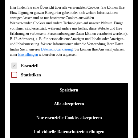
Hier finden Sie eine Übersicht über alle verwendeten Cookies. Sie können Ihre
Einwilligung zu ganzen Kategorien geben oder sich weitere Informationen
anzeigen lassen und so nur bestimmte Cookies auswählen.
Wir verwenden Cookies und andere Technologien auf unserer Website. Einige
von ihnen sind essenziell, während andere uns helfen, diese Website und Ihre
Erfahrung zu verbessern.
Personenbezogene Daten können verarbeitet werden (z.
B. IP-Adressen), z. B. für personalisierte Anzeigen und Inhalte oder Anzeigen-
SONNTAG 11. DEZEMBER 2022
und Inhaltsmessung.
Weitere Informationen über die Verwendung Ihrer Daten
Die Veranstaltung hat bereits stattgefunden.
finden Sie in unserer
Datenschutzerklärung
.
Sie können Ihre Auswahl jederzeit
unter
Einstellungen
widerrufen oder anpassen.
NILE
Es folgt eine Liste der Service-Gruppen, für die eine Einwilligun
Essenziell
Statistiken
Einlass:
18.00
Beginn:
19.00
Speichern
TICKET KAUFEN
Alle akzeptieren
Nur essenzielle Cookies akzeptieren
Individuelle Datenschutzeinstellungen