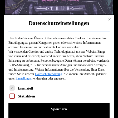
Mit dies
Datenschutzeinstellungen
DIENSTAG 15. NOVEMBER 2022
Hier finden Sie eine Übersicht über alle verwendeten Cookies. Sie können Ihre
Die Veranstaltung hat bereits stattgefunden.
Einwilligung zu ganzen Kategorien geben oder sich weitere Informationen
anzeigen lassen und so nur bestimmte Cookies auswählen.
NEVER SAY DIE!
Wir verwenden Cookies und andere Technologien auf unserer Website. Einige
von ihnen sind essenziell, während andere uns helfen, diese Website und Ihre
Erfahrung zu verbessern.
Personenbezogene Daten können verarbeitet werden (z.
B. IP-Adressen), z. B. für personalisierte Anzeigen und Inhalte oder Anzeigen-
Einlass:
17.00
und Inhaltsmessung.
Weitere Informationen über die Verwendung Ihrer Daten
Beginn:
17.30
finden Sie in unserer
Datenschutzerklärung
.
Sie können Ihre Auswahl jederzeit
unter
Einstellungen
widerrufen oder anpassen.
Es folgt eine Liste der Service-Gruppen, für die eine Einwilligun
TICKET KAUFEN
Essenziell
Statistiken
Speichern