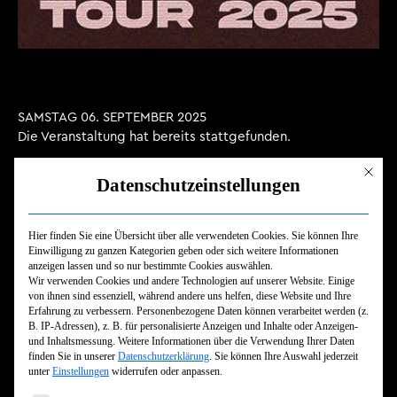
SAMSTAG 06. SEPTEMBER 2025
Die Veranstaltung hat bereits stattgefunden.
MO-TORRES
Mit dies
Datenschutzeinstellungen
Einlass:
18.30
Hier finden Sie eine Übersicht über alle verwendeten Cookies. Sie können Ihre
Beginn:
19.30
Einwilligung zu ganzen Kategorien geben oder sich weitere Informationen
anzeigen lassen und so nur bestimmte Cookies auswählen.
Wir verwenden Cookies und andere Technologien auf unserer Website. Einige
TICKET KAUFEN
von ihnen sind essenziell, während andere uns helfen, diese Website und Ihre
Erfahrung zu verbessern.
Personenbezogene Daten können verarbeitet werden (z.
B. IP-Adressen), z. B. für personalisierte Anzeigen und Inhalte oder Anzeigen-
und Inhaltsmessung.
Weitere Informationen über die Verwendung Ihrer Daten
finden Sie in unserer
Datenschutzerklärung
.
Sie können Ihre Auswahl jederzeit
unter
Einstellungen
widerrufen oder anpassen.