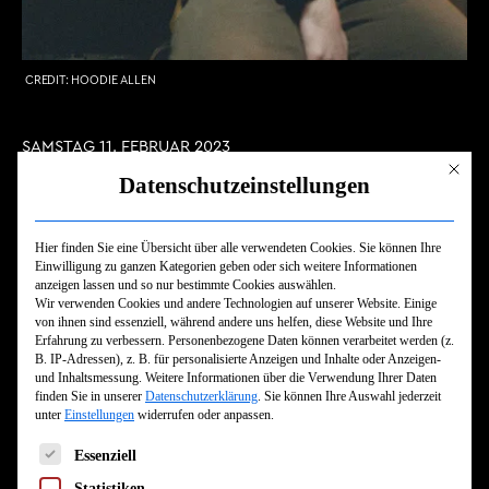
CREDIT:
HOODIE ALLEN
SAMSTAG 11. FEBRUAR 2023
Mit dies
Die Veranstaltung hat bereits stattgefunden.
Datenschutzeinstellungen
HOODIE ALLEN
Hier finden Sie eine Übersicht über alle verwendeten Cookies. Sie können Ihre
Einwilligung zu ganzen Kategorien geben oder sich weitere Informationen
Einlass:
19.00
anzeigen lassen und so nur bestimmte Cookies auswählen.
Wir verwenden Cookies und andere Technologien auf unserer Website. Einige
Beginn:
20.00
von ihnen sind essenziell, während andere uns helfen, diese Website und Ihre
Erfahrung zu verbessern.
Personenbezogene Daten können verarbeitet werden (z.
B. IP-Adressen), z. B. für personalisierte Anzeigen und Inhalte oder Anzeigen-
TICKET KAUFEN
und Inhaltsmessung.
Weitere Informationen über die Verwendung Ihrer Daten
finden Sie in unserer
Datenschutzerklärung
.
Sie können Ihre Auswahl jederzeit
unter
Einstellungen
widerrufen oder anpassen.
Es folgt eine Liste der Service-Gruppen, für die eine Einwilligun
Essenziell
Statistiken