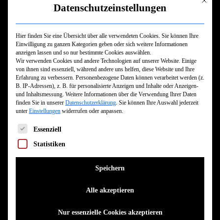
Mit dies
Jahren faszinieren: Der Sänger Mr. Heavysaurus, ein
Datenschutzeinstellungen
geborener Tyrannosaurus Rex, sprüht nur so voller
Energie und überlegt sich immer neue tolle Dinge.
Hier finden Sie eine Übersicht über alle verwendeten Cookies. Sie können Ihre
Einwilligung zu ganzen Kategorien geben oder sich weitere Informationen
Gitarrist Riffi Raffi ist der Drache unter den Dinos. Er
anzeigen lassen und so nur bestimmte Cookies auswählen.
liebt die Natur und wird von den anderen für seine
Wir verwenden Cookies und andere Technologien auf unserer Website. Einige
von ihnen sind essenziell, während andere uns helfen, diese Website und Ihre
spannenden Erzählungen geschätzt. Komppi Momppi ist
Erfahrung zu verbessern.
Personenbezogene Daten können verarbeitet werden (z.
groß und laut eben wie es sich für einen echten
B. IP-Adressen), z. B. für personalisierte Anzeigen und Inhalte oder Anzeigen-
und Inhaltsmessung.
Weitere Informationen über die Verwendung Ihrer Daten
Apatosaurus gehört! Der Schlagzeuger ist die Papafigur
finden Sie in unserer
Datenschutzerklärung
.
Sie können Ihre Auswahl jederzeit
i nnerhalb der Gruppe. Bassist Muffi Puffi gehört zur
unter
Einstellungen
widerrufen oder anpassen.
Spezies der Stegosaurier und ist mit seinen 147
Es folgt eine Liste der Service-Gruppen, für die eine Einwilligun
Essenziell
Millionen Jahren das mit Abstand jüngste Bandmitglied.
Statistiken
Er testet gerne seine Grenzen aus, tr otzdem kann ihm
niemand wirklich böse sein. Und dann wäre da nat ürlich
Speichern
noch das quirlige Ceratopsian Mädchen Milli Pilli am
Alle akzeptieren
Keyboard: Sie ist mutig, innovativ und experimentell,
sucht immer nach neuen Sounds und kann alles
Nur essenzielle Cookies akzeptieren
reparieren.