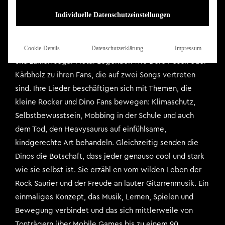
Individuelle Datenschutzeinstellungen
Mit ihren beiden bisher veröffentlichten Alben konnten
Heavysaurus über 35 Millionen Views auf YouTube
generieren, haben bereits eine einzigartige Tonie Figur
Cookie-Details
Datenschutzerklärung
Impressum
und zählen sogar Metal Legenden wie Doro Pesch oder
Kärbholz zu ihren Fans, die auf zwei Songs vertreten
sind. Ihre Lieder beschäftigen sich mit Themen, die
kleine Rocker und Dino Fans bewegen: Klimaschutz,
Selbstbewusstsein, Mobbing in der Schule und auch
dem Tod, den Heavysaurus auf einfühlsame,
kindgerechte Art behandeln. Gleichzeitig senden die
Dinos die Botschaft, dass jeder genauso cool und stark
wie sie selbst ist. Sie erzähl en vom wilden Leben der
Rock Saurier und der Freude an lauter Gitarrenmusik. Ein
einmaliges Konzept, das Musik, Lernen, Spielen und
Bewegung verbindet und das sich mittlerweile von
Tonträgern über Mobile Games bis zu einem 90