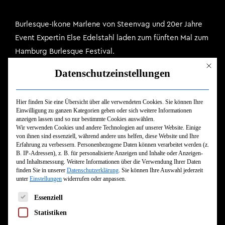
Burlesque-Ikone Marlene von Steenvag und 20er Jahre
Event Expertin Else Edelstahl laden zum fünften Mal zum
Hamburg Burlesque Festival.
Mit dies
Datenschutzeinstellungen
Erleben Sie an zwei Abenden die ganze Bandbreite des
Burlesque mit all ihren Facetten und Spielarten. Von
glamourös bis geistreich, von bizarr bis boylesque, von
Hier finden Sie eine Übersicht über alle verwendeten Cookies. Sie können Ihre
Einwilligung zu ganzen Kategorien geben oder sich weitere Informationen
düster bis dekadent.
anzeigen lassen und so nur bestimmte Cookies auswählen.
Wir verwenden Cookies und andere Technologien auf unserer Website. Einige
von ihnen sind essenziell, während andere uns helfen, diese Website und Ihre
PERFORMER 2024
Erfahrung zu verbessern.
Personenbezogene Daten können verarbeitet werden (z.
B. IP-Adressen), z. B. für personalisierte Anzeigen und Inhalte oder Anzeigen-
und Inhaltsmessung.
Weitere Informationen über die Verwendung Ihrer Daten
Freitag
finden Sie in unserer
Datenschutzerklärung
.
Sie können Ihre Auswahl jederzeit
unter
Einstellungen
widerrufen oder anpassen.
ANNIKA HAUSEN Germany
Es folgt eine Liste der Service-Gruppen, für die eine Einwilligun
ARTEMIS LUCIFERIA Germany
Essenziell
CAMÉLIA CORVUS France
Statistiken
CLAIRE SAYS YEAH UK