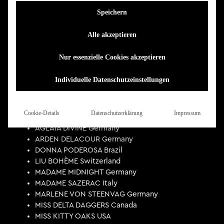
GINGER MISDEMEANOUR USA
Speichern
HEDDA Finland
LA RUBINIA Germany
Alle akzeptieren
MASHA CHAMPANSKAYA Germany
RÉMY GOLDFANG UK
Nur essenzielle Cookies akzeptieren
THE TREATURES Germany
VESPER QUINN France
Individuelle Datenschutzeinstellungen
Samstag
Cookie-Details
Datenschutzerklärung
Impressum
AGLAIA DIVINE Germany
ARDEN DELACOUR Germany
DONNA PODEROSA Brazil
LIU BOHÈME Switzerland
MADAME MIDNIGHT Germany
MADAME SAZERAC Italy
MARLENE VON STEENVAG Germany
MISS DELTA DAGGERS Canada
MISS KITTY OAKS USA