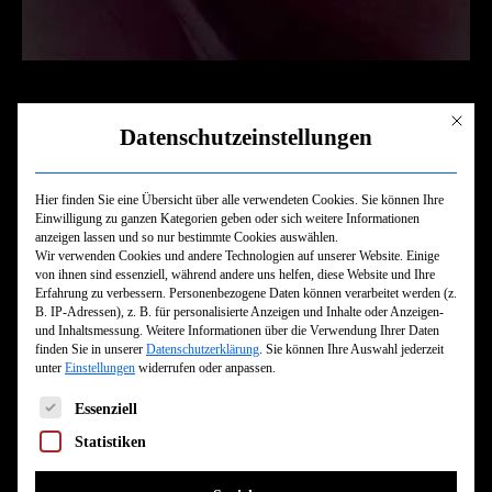
Mit dies
Datenschutzeinstellungen
DONNERSTAG 13. AUGUST 2026
CURRENT JOYS
Hier finden Sie eine Übersicht über alle verwendeten Cookies. Sie können Ihre
Einwilligung zu ganzen Kategorien geben oder sich weitere Informationen
(VERLEGT)
anzeigen lassen und so nur bestimmte Cookies auswählen.
Wir verwenden Cookies und andere Technologien auf unserer Website. Einige
von ihnen sind essenziell, während andere uns helfen, diese Website und Ihre
Erfahrung zu verbessern.
Personenbezogene Daten können verarbeitet werden (z.
Einlass:
-
B. IP-Adressen), z. B. für personalisierte Anzeigen und Inhalte oder Anzeigen-
Beginn:
-
und Inhaltsmessung.
Weitere Informationen über die Verwendung Ihrer Daten
finden Sie in unserer
Datenschutzerklärung
.
Sie können Ihre Auswahl jederzeit
unter
Einstellungen
widerrufen oder anpassen.
TICKET KAUFEN
Es folgt eine Liste der Service-Gruppen, für die eine Einwilligun
Essenziell
Statistiken