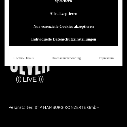
Speichern
Die Veranstaltung wurde in den Bahnhof Pauli verlegt.
Alle akzeptieren
Bereits erworbene Tickets behalten ihre Gültigkeit.
Nur essenzielle Cookies akzeptieren
Individuelle Datenschutzeinstellungen
Cookie-Details
Datenschutzerklärung
Impressum
Veranstalter
STP HAMBURG KONZERTE GmbH