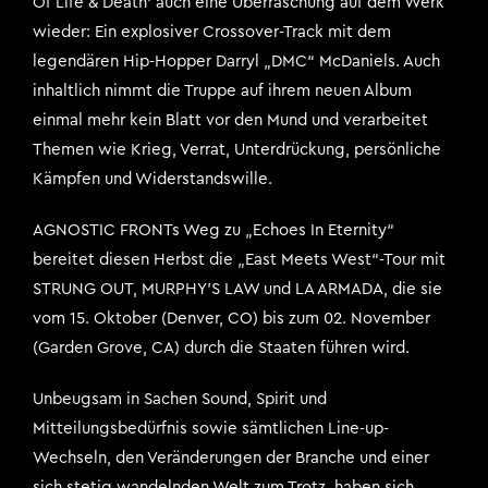
Of Life & Death‘ auch eine Überraschung auf dem Werk
wieder: Ein explosiver Crossover-Track mit dem
legendären Hip-Hopper Darryl „DMC“ McDaniels. Auch
inhaltlich nimmt die Truppe auf ihrem neuen Album
einmal mehr kein Blatt vor den Mund und verarbeitet
Themen wie Krieg, Verrat, Unterdrückung, persönliche
Kämpfen und Widerstandswille.
AGNOSTIC FRONTs Weg zu „Echoes In Eternity“
bereitet diesen Herbst die „East Meets West“-Tour mit
STRUNG OUT, MURPHY’S LAW und LA ARMADA, die sie
vom 15. Oktober (Denver, CO) bis zum 02. November
(Garden Grove, CA) durch die Staaten führen wird.
Unbeugsam in Sachen Sound, Spirit und
Mitteilungsbedürfnis sowie sämtlichen Line-up-
Wechseln, den Veränderungen der Branche und einer
sich stetig wandelnden Welt zum Trotz, haben sich