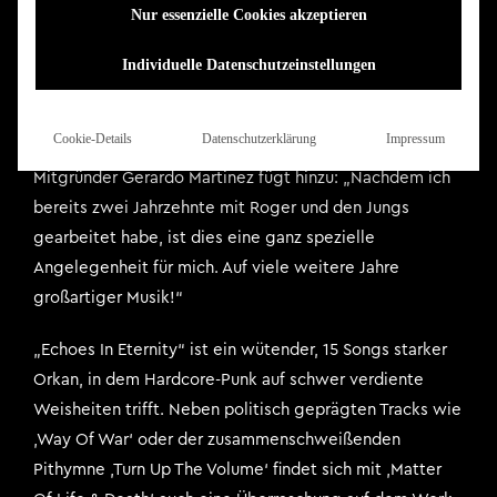
Nur essenzielle Cookies akzeptieren
offiziell zur RPM-Familie gehören und dort einerseits mit
neuen, andererseits aber auch mit einigen bekannten
Individuelle Datenschutzeinstellungen
Gesichtern zusammenarbeiten. „Echoes In Eternity“
erwartet euch im November – lasst uns diese Scheibe
Cookie-Details
Datenschutzerklärung
Impressum
gemeinsam zu einem Erfolg machen!“, so Miret. RPM-
Mitgründer Gerardo Martinez fügt hinzu: „Nachdem ich
bereits zwei Jahrzehnte mit Roger und den Jungs
gearbeitet habe, ist dies eine ganz spezielle
Angelegenheit für mich. Auf viele weitere Jahre
großartiger Musik!“
„Echoes In Eternity“ ist ein wütender, 15 Songs starker
Orkan, in dem Hardcore-Punk auf schwer verdiente
Weisheiten trifft. Neben politisch geprägten Tracks wie
‚Way Of War‘ oder der zusammenschweißenden
Pithymne ‚Turn Up The Volume‘ findet sich mit ‚Matter