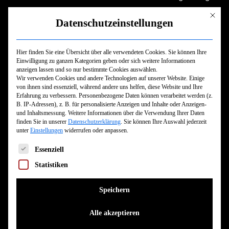
der 90er meldete sich die Truppe 1998 in Form von
Mit dies
Datenschutzeinstellungen
„Something’s Gotta Give“ mit einem Wahnsinnswerk
zurück, das den Startschuss zu einer neuen, von
endlosem Touren und schlagkräftigen Alben
Hier finden Sie eine Übersicht über alle verwendeten Cookies. Sie können Ihre
Einwilligung zu ganzen Kategorien geben oder sich weitere Informationen
dominierten Ära bildete. Angeführt vom
anzeigen lassen und so nur bestimmte Cookies auswählen.
Wir verwenden Cookies und andere Technologien auf unserer Website. Einige
unnachahmlichen Gesang Roger Mirets und der
von ihnen sind essenziell, während andere uns helfen, diese Website und Ihre
charismatischen, rasiermesserscharfen Gitarrenarbeit
Erfahrung zu verbessern.
Personenbezogene Daten können verarbeitet werden (z.
B. IP-Adressen), z. B. für personalisierte Anzeigen und Inhalte oder Anzeigen-
Vinnie Stigmas, haben AGNOSTIC FRONT seitdem
und Inhaltsmessung.
Weitere Informationen über die Verwendung Ihrer Daten
diverse knallharte Platten veröffentlicht, die in ihrem
finden Sie in unserer
Datenschutzerklärung
.
Sie können Ihre Auswahl jederzeit
unter
Einstellungen
widerrufen oder anpassen.
2019er Album „Get Loud!“ gipfelten: Eine monumentale
Es folgt eine Liste der Service-Gruppen, für die eine Einwilligun
Scheibe, die die andauernde Wichtigkeit und den
Essenziell
ungebrochenen Geist der Kombo untermauerte.
Statistiken
2025 unterzeichneten AGNOSTIC FRONT einen Vertrag
Speichern
mit dem aufstrebenden Metal-Label Reigning Phoenix
Alle akzeptieren
Musix, um die Veröffentlichung des Nachfolgealbums in
die Wege zu leiten. „Wir freuen uns enorm, dass wir nun